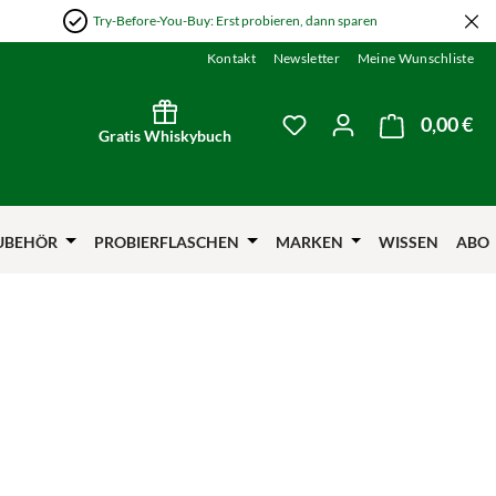
Try-Before-You-Buy: Erst probieren, dann sparen
Kontakt
Newsletter
Meine Wunschliste
0,00 €
Wa
Du hast 0 Produkte auf
Gratis Whiskybuch
UBEHÖR
PROBIERFLASCHEN
MARKEN
WISSEN
ABO