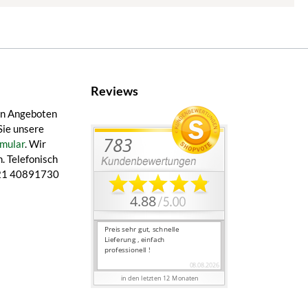
Reviews
en Angeboten
Sie unsere
mular
. Wir
. Telefonisch
 421 40891730