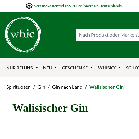
Versandkostenfrei ab 99 Euro innerhalb Deutschlands
m Hauptinhalt springen
Zur Suche springen
Zur Hauptnavigation springen
NUR BEI UNS
NEU
GESCHENKE
WHISKY
SCHO
/
/
/
Spirituosen
Gin
Gin nach Land
Walisischer Gin
Walisischer Gin