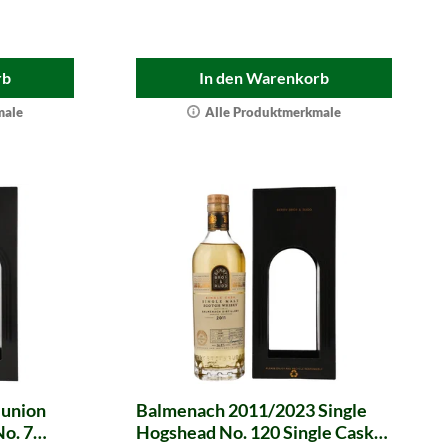
rb
In den Warenkorb
male
Alle Produktmerkmale
eunion
Balmenach 2011/2023 Single
o. 7
Hogshead No. 120 Single Cask