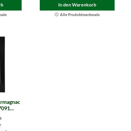
rb
In den Warenkorb
male
Alle Produktmerkmale
Armagnac
7091
s. & Rudd)
e
r