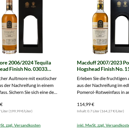
ore 2006/2024 Tequila
Macduff 2007/2023 P
ead Finish No. 03033
Hogshead Finish No. 1
 Cask (Berry Bros. & Rudd)
German Retailer's Cho
cher Aultmore mit exotischer
Erleben Sie die fruchtige
(Berry Bros. & Rudd)
s der Nachreifung in einem
aus der Nachreifung im ed
fass. Sichern Sie sich eine der
Pomerol-Rotweinfass in 
n Flaschen.
Fassstärke. Gleich zugreife
 €
114,99 €
7 Liter (199,99 €/Liter)
Inhalt: 0.7 Liter (164,27 €/Liter)
St. zzgl. Versandkosten
inkl. MwSt. zzgl. Versandkost