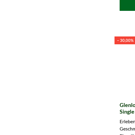
– 30,00%
Glenlo
Single
& Vall
Erleben
Geschm