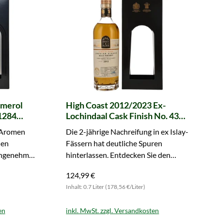
omerol
High Coast 2012/2023 Ex-
1284
Lochindaal Cask Finish No. 4333
ice
Single Cask (Berry Bros. & Rudd)
n Aromen
Die 2-jährige Nachreifung in ex Islay-
len
Fässern hat deutliche Spuren
angenehmer
hinterlassen. Entdecken Sie den
n.
rauchigen Whisky aus Schweden.
124,99 €
Inhalt: 0.7 Liter (178,56 €/Liter)
en
inkl. MwSt. zzgl. Versandkosten