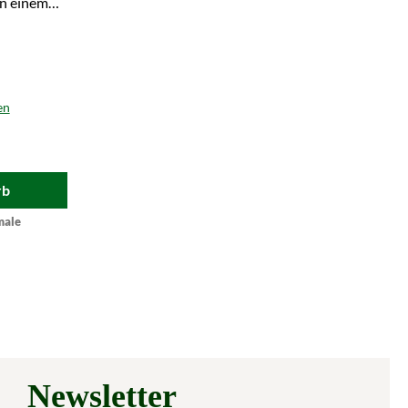
n einem
eifen!
en
rb
male
Newsletter