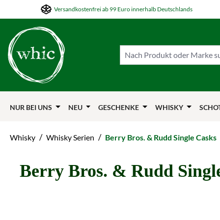
Versandkostenfrei ab 99 Euro innerhalb Deutschlands
m Hauptinhalt springen
Zur Suche springen
Zur Hauptnavigation springen
NUR BEI UNS
NEU
GESCHENKE
WHISKY
SCHO
/
/
Whisky
Whisky Serien
Berry Bros. & Rudd Single Casks
Berry Bros. & Rudd Singl