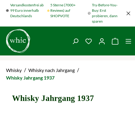
Versandkostenfrei ab
5 Sterne (7000+
Try-Before-You-
Zum Hauptinhalt springen
99 Euro innerhalb
Reviews) auf
Buy: Erst
Deutschlands
SHOPVOTE
probieren, dann
sparen
Du hast 0 Produkte
Warenko
/
/
Whisky
Whisky nach Jahrgang
Whisky Jahrgang 1937
Whisky Jahrgang 1937