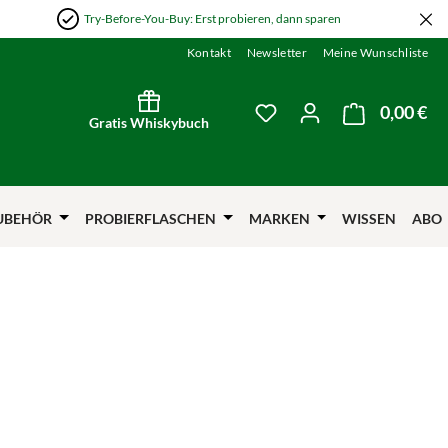
Try-Before-You-Buy: Erst probieren, dann sparen
Kontakt
Newsletter
Meine Wunschliste
0,00 €
Wa
Du hast 0 Produkte auf
Gratis Whiskybuch
UBEHÖR
PROBIERFLASCHEN
MARKEN
WISSEN
ABO