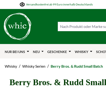
Versandkostenfrei ab 99 Euro innerhalb Deutschlands
m Hauptinhalt springen
Zur Suche springen
Zur Hauptnavigation springen
NUR BEI UNS
NEU
GESCHENKE
WHISKY
SCHO
/
/
Whisky
Whisky Serien
Berry Bros. & Rudd Small Batch
Berry Bros. & Rudd Small