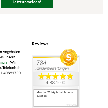
Jetzt anmelden!
Reviews
en Angeboten
Sie unsere
mular
. Wir
. Telefonisch
 421 40891730