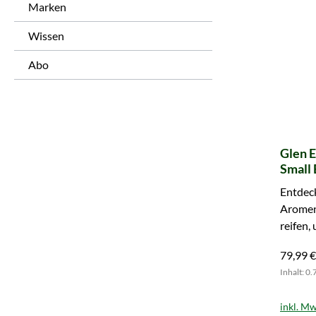
Marken
Wissen
Abo
Glen 
Small 
Entdeck
Aromen 
reifen,
Gleich 
79,99 €
Inhalt: 0.
inkl. Mw