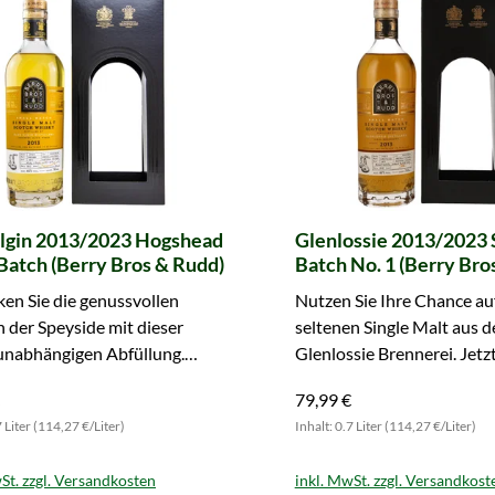
Elgin 2013/2023 Hogshead
Glenlossie 2013/2023 
Batch (Berry Bros & Rudd)
Batch No. 1 (Berry Bro
en Sie die genussvollen
Nutzen Sie Ihre Chance au
der Speyside mit dieser
seltenen Single Malt aus d
 unabhängigen Abfüllung.
Glenlossie Brennerei. Jetzt
bestellen und genießen!
Batch Abfüllung entdecke
79,99 €
7 Liter (114,27 €/Liter)
Inhalt: 0.7 Liter (114,27 €/Liter)
St. zzgl. Versandkosten
inkl. MwSt. zzgl. Versandkost