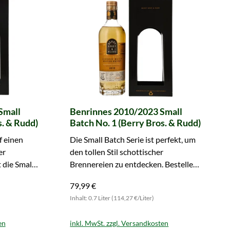
Small
Benrinnes 2010/2023 Small
s. & Rudd)
Batch No. 1 (Berry Bros. & Rudd)
f einen
Die Small Batch Serie ist perfekt, um
er
den tollen Stil schottischer
 die Small
Brennereien zu entdecken. Bestellen
n.
Sie jetzt leckeren Benrinnes!
79,99 €
Inhalt: 0.7 Liter (114,27 €/Liter)
en
inkl. MwSt. zzgl. Versandkosten