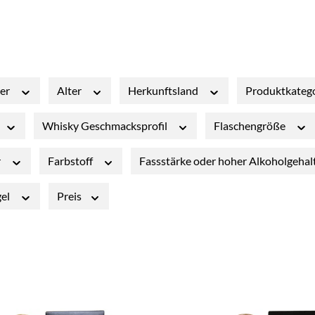
ler
Alter
Herkunftsland
Produktkateg
Whisky Geschmacksprofil
Flaschengröße
r
Farbstoff
Fassstärke oder hoher Alkoholgehal
gel
Preis