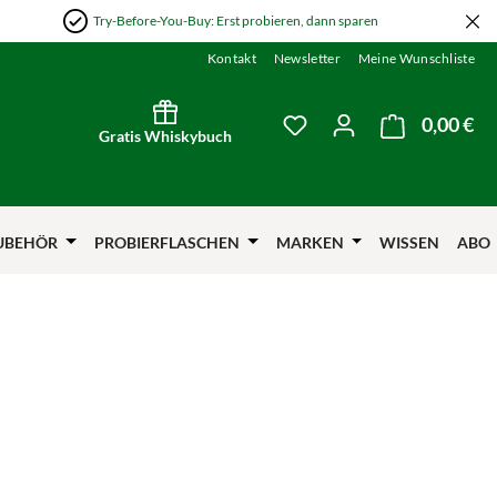
Try-Before-You-Buy: Erst probieren, dann sparen
Kontakt
Newsletter
Meine Wunschliste
0,00 €
Wa
Du hast 0 Produkte auf
Gratis Whiskybuch
UBEHÖR
PROBIERFLASCHEN
MARKEN
WISSEN
ABO