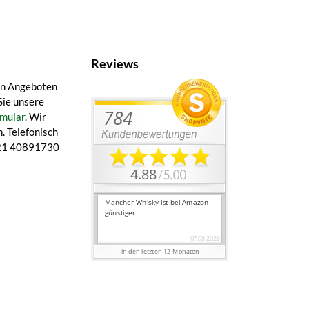
Reviews
en Angeboten
Sie unsere
mular
. Wir
. Telefonisch
 421 40891730