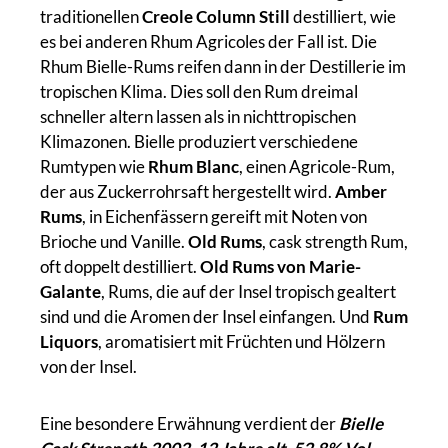
traditionellen
Creole Column Still
destilliert, wie
es bei anderen Rhum Agricoles der Fall ist. Die
Rhum Bielle-Rums reifen dann in der Destillerie im
tropischen Klima. Dies soll den Rum dreimal
schneller altern lassen als in nichttropischen
Klimazonen. Bielle produziert verschiedene
Rumtypen wie
Rhum Blanc
, einen Agricole-Rum,
der aus Zuckerrohrsaft hergestellt wird.
Amber
Rums
, in Eichenfässern gereift mit Noten von
Brioche und Vanille.
Old Rums
, cask strength Rum,
oft doppelt destilliert.
Old Rums von Marie-
Galante
, Rums, die auf der Insel tropisch gealtert
sind und die Aromen der Insel einfangen. Und
Rum
Liquors
, aromatisiert mit Früchten und Hölzern
von der Insel.
Eine besondere Erwähnung verdient der
Bielle