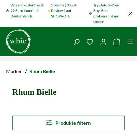
Versandkostenfrei ab
5 Sterne (7000+
Try-Before-You-
Zum Hauptinhalt springen
99 Euro innerhalb
Reviews) auf
Buy: Erst
Deutschlands
SHOPVOTE
probieren, dann
sparen
Du hast 0 Produkte
Warenko
/
Marken
Rhum Bielle
Rhum Bielle
Produkte filtern