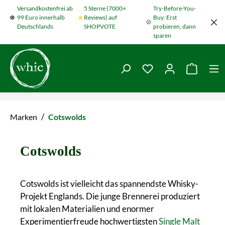
Versandkostenfrei ab
5 Sterne (7000+
Try-Before-You-
Zum Hauptinhalt springen
99 Euro innerhalb
Reviews) auf
Buy: Erst
Deutschlands
SHOPVOTE
probieren, dann
sparen
Du hast 0 Produkte
Warenko
/
Marken
Cotswolds
Cotswolds
Cotswolds ist vielleicht das spannendste Whisky-
Projekt Englands. Die junge Brennerei produziert
mit lokalen Materialien und enormer
Experimentierfreude hochwertigsten
Single Malt