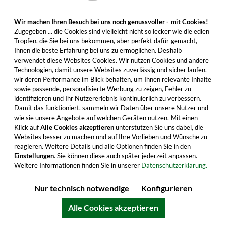
Brennerei wurde in Kooperation mit Harry
Cockburn, dem ehemaligen Master Distiller bei
Wir machen Ihren Besuch bei uns noch genussvoller - mit Cookies!
Zugegeben ... die Cookies sind vielleicht nicht so lecker wie die edlen
Bowmore und Whisky-Ikone Dr. Jim Swan
Tropfen, die Sie bei uns bekommen, aber perfekt dafür gemacht,
durchgeführt.
Ihnen die beste Erfahrung bei uns zu ermöglichen. Deshalb
verwendet diese Websites Cookies. Wir nutzen Cookies und andere
Technologien, damit unsere Websites zuverlässig und sicher laufen,
wir deren Performance im Blick behalten, um Ihnen relevante Inhalte
sowie passende, personalisierte Werbung zu zeigen, Fehler zu
Cotswolds bei whic.de
identifizieren und Ihr Nutzererlebnis kontinuierlich zu verbessern.
Damit das funktioniert, sammeln wir Daten über unsere Nutzer und
kaufen
wie sie unsere Angebote auf welchen Geräten nutzen. Mit einen
Klick auf
Alle Cookies akzeptieren
unterstützen Sie uns dabei, die
Websites besser zu machen und auf Ihre Vorlieben und Wünsche zu
reagieren. Weitere Details und alle Optionen finden Sie in den
Einstellungen
. Sie können diese auch später jederzeit anpassen.
Weitere Informationen finden Sie in unserer
Datenschutzerklärung.
Eine
große Auswahl
an Single Malt Whiskys, Gins
und Spirituosen von Cotswolds erwartet Sie hier
Nur technisch notwendige
Konfigurieren
im einfach zu bedienenden Onlineshop von
Alle Cookies akzeptieren
whic.de. Mit nützlichen Filtermöglichkeiten
können Sie sich
einfach orientieren
und finden