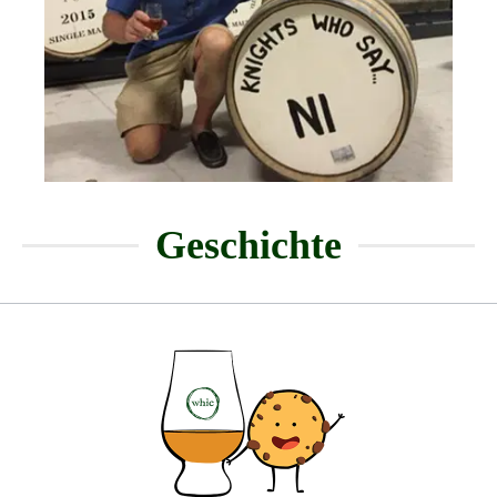
Geschichte
Die Cotswolds Distilling Company wurde vom
ehemaligen New Yorker Hedge Fund Manager
Daniel Szor gegründet, der sich nach Jahrzehnten
in der Finanzbranche schließlich der Whisky und
Gin Produktion widmete. Die Planung der