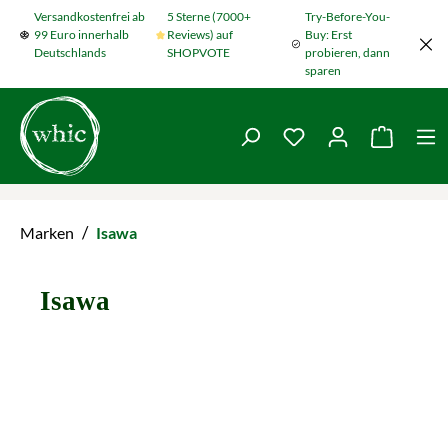
Versandkostenfrei ab
5 Sterne (7000+
Try-Before-You-
Zum Hauptinhalt springen
99 Euro innerhalb
Reviews) auf
Buy: Erst
Deutschlands
SHOPVOTE
probieren, dann
sparen
Du hast 0 Produkte
Warenko
/
Marken
Isawa
Isawa