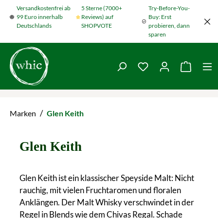
Versandkostenfrei ab
5 Sterne (7000+
Try-Before-You-
Zum Hauptinhalt springen
99 Euro innerhalb
Reviews) auf
Buy: Erst
Deutschlands
SHOPVOTE
probieren, dann
sparen
Du hast 0 Produkte
Warenko
/
Marken
Glen Keith
Glen Keith
Glen Keith ist ein klassischer Speyside Malt: Nicht
rauchig, mit vielen Fruchtaromen und floralen
Anklängen. Der Malt Whisky verschwindet in der
Regel in Blends wie dem Chivas Regal. Schade