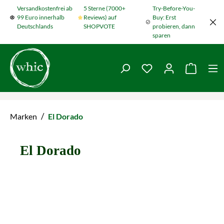
Versandkostenfrei ab
5 Sterne (7000+
Try-Before-You-
Zum Hauptinhalt springen
99 Euro innerhalb
Reviews) auf
Buy: Erst
Deutschlands
SHOPVOTE
probieren, dann
sparen
Du hast 0 Produkte
Warenko
/
Marken
El Dorado
El Dorado