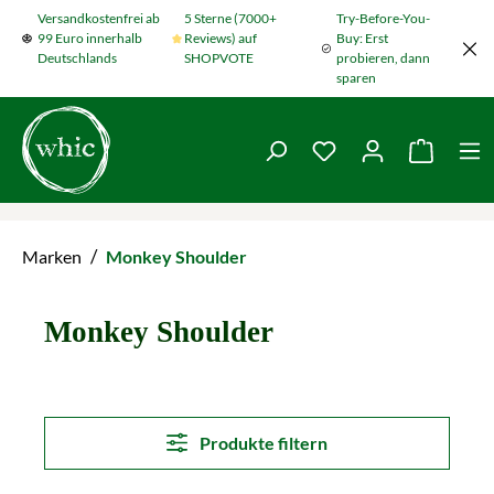
Versandkostenfrei ab
5 Sterne (7000+
Try-Before-You-
Zum Hauptinhalt springen
99 Euro innerhalb
Reviews) auf
Buy: Erst
Deutschlands
SHOPVOTE
probieren, dann
sparen
Du hast 0 Produkte
Warenko
/
Marken
Monkey Shoulder
Monkey Shoulder
Produkte filtern