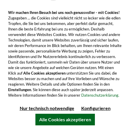
Wir machen Ihren Besuch bei uns noch genussvoller - mit Cookies!
Zugegeben ... die Cookies sind vielleicht nicht so lecker wie die edlen
Tropfen, die Sie bei uns bekommen, aber perfekt dafür gemacht,
Ihnen die beste Erfahrung bei uns zu ermöglichen. Deshalb
verwendet diese Websites Cookies. Wir nutzen Cookies und andere
Technologien, damit unsere Websites zuverlässig und sicher laufen,
Die Glentauchers Whisky Brennerei
wir deren Performance im Blick behalten, um Ihnen relevante Inhalte
(ausgesprochen wie Glentóchers) liegt zwischen
sowie passende, personalisierte Werbung zu zeigen, Fehler zu
den Orten Keith und Rothes, nahe der
Auchroisk
identifizieren und Ihr Nutzererlebnis kontinuierlich zu verbessern.
Damit das funktioniert, sammeln wir Daten über unsere Nutzer und
Brennerei, in der Speyside. Eine Besichtigung ist
wie sie unsere Angebote auf welchen Geräten nutzen. Mit einen
leider nicht möglich.
Klick auf
Alle Cookies akzeptieren
unterstützen Sie uns dabei, die
Websites besser zu machen und auf Ihre Vorlieben und Wünsche zu
reagieren. Weitere Details und alle Optionen finden Sie in den
Einstellungen
. Sie können diese auch später jederzeit anpassen.
Weitere Informationen finden Sie in unserer
Datenschutzerklärung.
Hausstil
Nur technisch notwendige
Konfigurieren
Alle Cookies akzeptieren