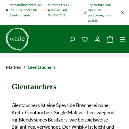
Versandkostenfrei ab
5 Sterne (7000+
Try-Before-You-
Zum Hauptinhalt springen
99 Euro innerhalb
Reviews) auf
Buy: Erst
Deutschlands
SHOPVOTE
probieren, dann
sparen
Du hast 0 Produkte
Warenko
/
Marken
Glentauchers
Glentauchers
Glentauchers ist eine Speyside Brennerei nahe
Keith. Glentauchers Single Malt wird vorwiegend
für Blends seines Besitzers, wie beispielsweise
Ballantines, verwendet. Der Whisky ist leicht und