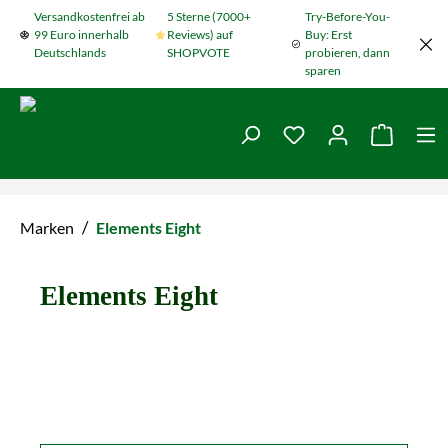
Versandkostenfrei ab
5 Sterne (7000+
Try-Before-You-
Zum Hauptinhalt springen
99 Euro innerhalb
Reviews) auf
Buy: Erst
Deutschlands
SHOPVOTE
probieren, dann
sparen
Du hast 0 Produkte
Warenko
/
Marken
Elements Eight
Elements Eight