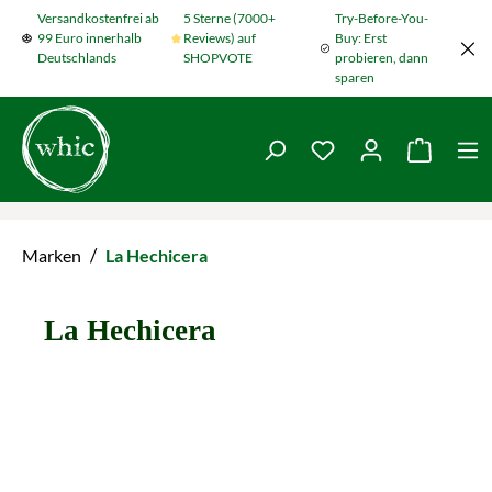
Versandkostenfrei ab
5 Sterne (7000+
Try-Before-You-
Zum Hauptinhalt springen
99 Euro innerhalb
Reviews) auf
Buy: Erst
Deutschlands
SHOPVOTE
probieren, dann
sparen
Du hast 0 Produkte
Warenko
/
Marken
La Hechicera
La Hechicera