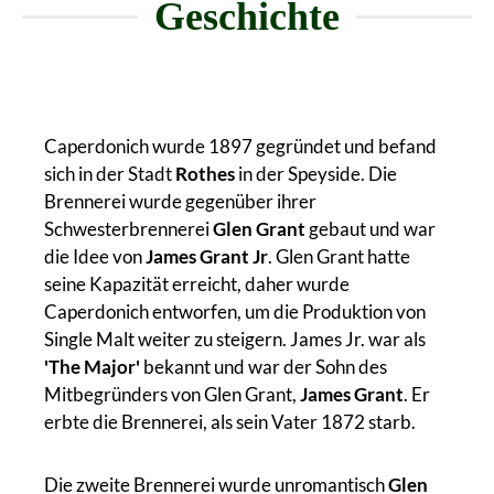
Geschichte
Caperdonich wurde 1897 gegründet und befand
sich in der Stadt
Rothes
in der Speyside. Die
Brennerei wurde gegenüber ihrer
Schwesterbrennerei
Glen Grant
gebaut und war
die Idee von
James Grant Jr
. Glen Grant hatte
seine Kapazität erreicht, daher wurde
Caperdonich entworfen, um die Produktion von
Single Malt weiter zu steigern. James Jr. war als
'The Major'
bekannt und war der Sohn des
Mitbegründers von Glen Grant,
James Grant
. Er
erbte die Brennerei, als sein Vater 1872 starb.
Die zweite Brennerei wurde unromantisch
Glen