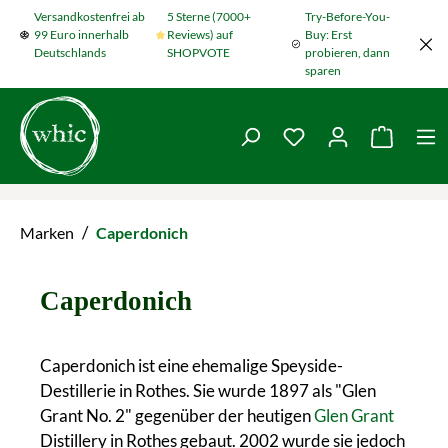
Versandkostenfrei ab
5 Sterne (7000+
Try-Before-You-
Zum Hauptinhalt springen
99 Euro innerhalb
Reviews) auf
Buy: Erst
Deutschlands
SHOPVOTE
probieren, dann
sparen
Du hast 0 Produkte
Warenko
/
Marken
Caperdonich
Caperdonich
Caperdonich ist eine ehemalige Speyside-
Destillerie in Rothes. Sie wurde 1897 als "Glen
Grant No. 2" gegenüber der heutigen
Glen Grant
Distillery in Rothes gebaut. 2002 wurde sie jedoch