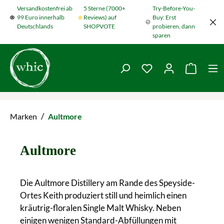
Versandkostenfrei ab
5 Sterne (7000+
Try-Before-You-
Zum Hauptinhalt springen
99 Euro innerhalb
Reviews) auf
Buy: Erst
Deutschlands
SHOPVOTE
probieren, dann
sparen
Du hast 0 Produkte
Warenko
/
Marken
Aultmore
Aultmore
Die Aultmore Distillery am Rande des Speyside-
Ortes Keith produziert still und heimlich einen
kräutrig-floralen Single Malt Whisky. Neben
einigen wenigen Standard-Abfüllungen mit