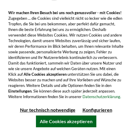
Eine wunderbare Eigenabfüllung aus dem Hause
Wir machen Ihren Besuch bei uns noch genussvoller - mit Cookies!
Zugegeben ... die Cookies sind vielleicht nicht so lecker wie die edlen
Aultmore. Jetzt bestellen und leckere Speyside
Tropfen, die Sie bei uns bekommen, aber perfekt dafür gemacht,
Aromen genießen!
Ihnen die beste Erfahrung bei uns zu ermöglichen. Deshalb
verwendet diese Websites Cookies. Wir nutzen Cookies und andere
42,99 €
Technologien, damit unsere Websites zuverlässig und sicher laufen,
Inhalt: 0.7 Liter (61,41 €/Liter)
wir deren Performance im Blick behalten, um Ihnen relevante Inhalte
sowie passende, personalisierte Werbung zu zeigen, Fehler zu
inkl. MwSt. zzgl. Versandkosten
identifizieren und Ihr Nutzererlebnis kontinuierlich zu verbessern.
Damit das funktioniert, sammeln wir Daten über unsere Nutzer und
wie sie unsere Angebote auf welchen Geräten nutzen. Mit einen
Klick auf
Alle Cookies akzeptieren
unterstützen Sie uns dabei, die
Einzelheiten
Websites besser zu machen und auf Ihre Vorlieben und Wünsche zu
reagieren. Weitere Details und alle Optionen finden Sie in den
Alle Produktmerkmale
Einstellungen
. Sie können diese auch später jederzeit anpassen.
Weitere Informationen finden Sie in unserer
Datenschutzerklärung.
Nur technisch notwendige
Konfigurieren
Aultmore Hintergrund
Alle Cookies akzeptieren