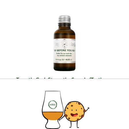
Tomatin Cask Strength - Sample (Tasting
Circle)
In voller Fassstärke, bietet dieser Whisky die
konzentrierte Essenz von Tomatin. Jetzt selbst
genießen.
4,99 €
Inhalt: 0.03 Liter (166,33 €/Liter)