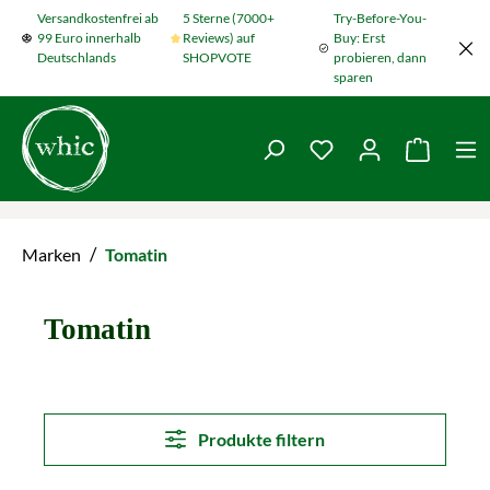
Versandkostenfrei ab
5 Sterne (7000+
Try-Before-You-
Zum Hauptinhalt springen
99 Euro innerhalb
Reviews) auf
Buy: Erst
Deutschlands
SHOPVOTE
probieren, dann
sparen
Du hast 0 Produkte
Warenko
/
Marken
Tomatin
Tomatin
Produkte filtern